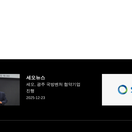
세오뉴스
세오, 광주 국방벤처 협약기업
진행
2025-12-23