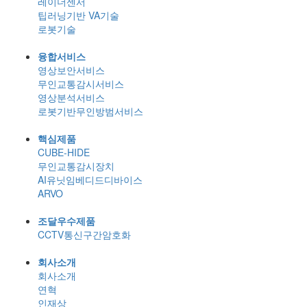
레이더센서
팁러닝기반 VA기술
로봇기술
융합서비스
영상보안서비스
무인교통감시서비스
영상분석서비스
로봇기반무인방범서비스
핵심제품
CUBE-HIDE
무인교통감시장치
AI유닛임베디드디바이스
ARVO
조달우수제품
CCTV통신구간암호화
회사소개
회사소개
연혁
인재상