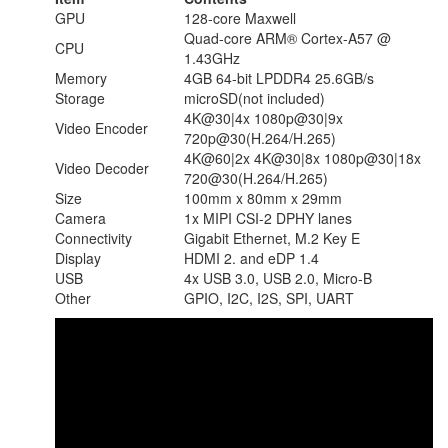
GPU
128-core Maxwell
Quad-core ARM® Cortex-A57 @
CPU
1.43GHz
Memory
4GB 64-bit LPDDR4 25.6GB/s
Storage
microSD(not included)
4K@30|4x 1080p@30|9x
Video Encoder
720p@30(H.264/H.265)
4K@60|2x 4K@30|8x 1080p@30|18x
Video Decoder
720@30(H.264/H.265)
Size
100mm x 80mm x 29mm
Camera
1x MIPI CSI-2 DPHY lanes
Connectivity
Gigabit Ethernet, M.2 Key E
Display
HDMI 2. and eDP 1.4
USB
4x USB 3.0, USB 2.0, Micro-B
Other
GPIO, I2C, I2S, SPI, UART