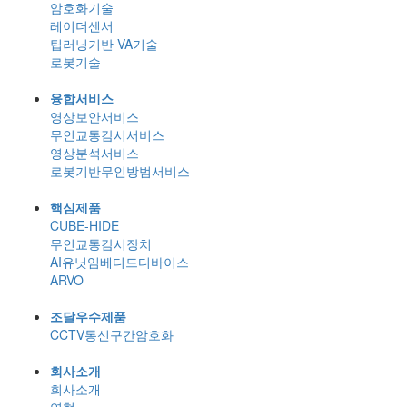
암호화기술
레이더센서
팁러닝기반 VA기술
로봇기술
융합서비스
영상보안서비스
무인교통감시서비스
영상분석서비스
로봇기반무인방범서비스
핵심제품
CUBE-HIDE
무인교통감시장치
AI유닛임베디드디바이스
ARVO
조달우수제품
CCTV통신구간암호화
회사소개
회사소개